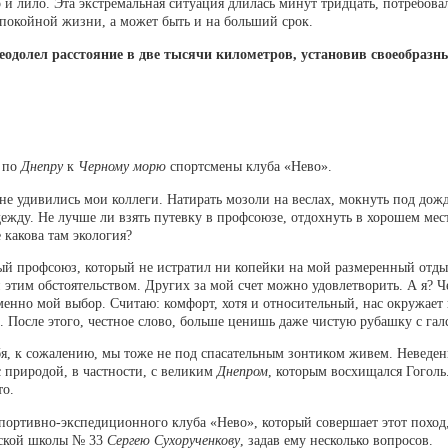
ло и лило. Эта экстремальная ситуация длилась минут тридцать, потребова
спокойной жизни, а может быть и на больший срок.
реодолел расстояние в две тысячи километров, установив своеобразн
е по
Днепру
к
Черному морю
спортсмены клуба «Нево».
не удивились мои коллеги. Натирать мозоли на веслах, мокнуть под дожде
дежду. Не лучше ли взять путевку в профсоюзе, отдохнуть в хорошем мест
 какова там экология?
ый профсоюз, который не истратил ни копейки на мой размеренный отды
этим обстоятельством. Других за мой счет можно удовлетворить. А я? Че
менно мой выбор. Считаю: комфорт, хотя и относительный, нас окружает 
. После этого, честное слово, больше ценишь даже чистую рубашку с гал
ебя, к сожалению, мы тоже не под спасательным зонтиком живем. Неведени
с природой, в частности, с великим
Днепром
, которым восхищался Гоголь.
то.
портивно-экспедиционного клуба «Нево», который совершает этот поход,
нской школы № 33
Сергею Сухорученкову
, задав ему несколько вопросов.