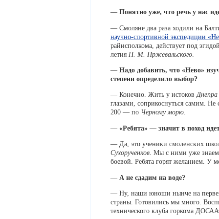
—
Понятно уже, что речь у нас ид
— Смоляне два раза ходили на Балт
научно-спортивной экспедиции «Н
райисполкома, действует под эгидо
летия
Н. М. Пржевальского
.
—
Надо добавить, что «Нево» изу
степени определило выбор?
— Конечно. Жить у истоков
Днепра
глазами, соприкоснуться самим. Не 
200 — по
Черному морю
.
—
«Ребята» — значит в поход иде
— Да, это ученики смоленских школ
Сухорученков
. Мы с ними уже знаем
боевой. Ребята горят желанием. У 
—
А не сдадим на воде?
— Ну, наши юноши нынче на первен
страны. Готовились мы много. Восп
технического клуба горкома ДОСААФ