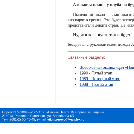
—
А каковы планы у клуба на бу
— Нынешний поход — этап подготовк
«из варяг в греки». Это будет эксп
представители девяти стран. Не иск
—
Ну, что ж — пусть так и будет!
Беседовал с руководителем похода
А
Связанные разделы:
Всесоюзная экспедиция «Нев
1990 - Пятый этап
1989 - Четвертый этап
1988 - Третий этап
Copyright © 2001—2005 СЭК «Викинг-Нево». Все права защищены.
214013, Россия, г. Смоленск, ул. Воробьева 6/7
Тел.: (081-2) 66-43-45, e-mail:
viking-nevo@yandex.ru