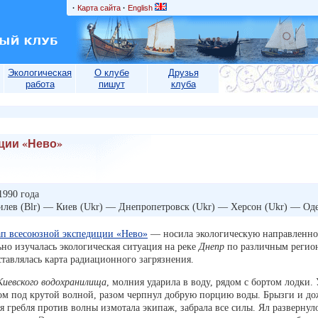
·
Карта сайта
·
English
Экологическая
О клубе
Друзья
работа
пишут
клуба
ции «Нево»
1990 года
илев (Blr) — Киев (Ukr) — Днепропетровск (Ukr) — Херсон (Ukr) — Оде
ап всесоюзной экспедиции «Нево»
— носила экологическую направленнос
о изучалась экологическая ситуация на реке
Днепр
по различным регион
ставлялась карта радиационного загрязнения.
Киевского водохранилища
, молния ударила в воду, рядом с бортом лодки.
ртом под крутой волной, разом черпнул добрую порцию воды. Брызги и д
 гребля против волны измотала экипаж, забрала все силы. Ял развернул