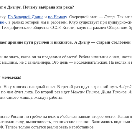
ет о
Днепре
. Почему выбрана эта река?
ику.
По Западной Двине
и
по Неману
. Очередной этап —
Днепр
. Так за
ево»
, в рамках которой мы и работаем. Клуб существует при культурно-
й Географического общества СССР. Кстати, клую награжден Обществом б
чает древние пути русичей и викингов. А
Днепр
— старый столбовой п
и не знать, каков он за пределами области! Ребята начитаны о нем, нас
с машины, не с авиалайнера. Это цель — исследовательская. На веслах 
т молодежь!
. Но у многих солидный опыт. В третий раз идут в дальний путь
Андрей
 по чем фунт лиха. Во второй раз идут
Максим Пешков
,
Дима Тихонов
,
А
меня самого мышцы жаждут работы.
стве России по гребле на ялах в
Рыбинске
заняли второе место. Только 
итывали силу, выносливость, технические навыки. Занимались водными 
. Теперь только остается реализовать наработанное.