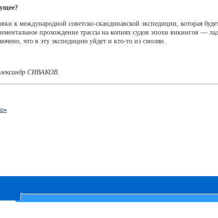
дущее?
и к международной советско-скандинавской экспедиции, которая будет
ериментальное прохождение трассы на копиях судов эпохи викингов — лад
лючено, что в эту экспедицию уйдет и кто-то из смолян.
лександр СИВАКОВ
.
о»