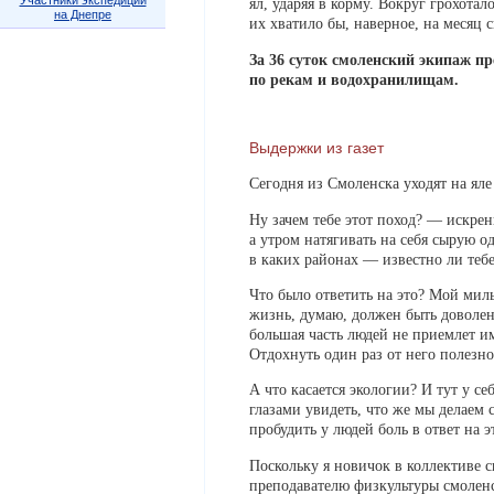
Участники экспедиции
ял, ударяя в корму. Вокруг грохота
на Днепре
их хватило бы, наверное, на месяц 
За 36 суток смоленский экипаж п
по рекам и водохранилищам.
Выдержки из газет
Сегодня из Смоленска уходят на ял
Ну зачем тебе этот поход? — искрен
а утром натягивать на себя сырую о
в каких районах — известно ли тебе
Что было ответить на это? Мой мил
жизнь, думаю, должен быть доволен 
большая часть людей не приемлет и
Отдохнуть один раз от него полезно
А что касается экологии? И тут у с
глазами увидеть, что же мы делаем 
пробудить у людей боль в ответ на э
Поскольку я новичок в коллективе с
преподавателю физкультуры смоле