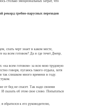
лось столько эмоциональных затрат, что
ый рекорд гребно-парусных переходов
м, спать черт знает в каком месте,
е на всем готовом? Да и где течет
Днепр
,
х «на всем готовом» за всю мою трудовую
стно говоря, пугаюсь такого отдыха, хотя
и так слишком много времени в году.
стуком.
е от бед не спасет. Так надо своими
 И сказать об этом свое слово. Попытаться
 я обратился к его руководителю,