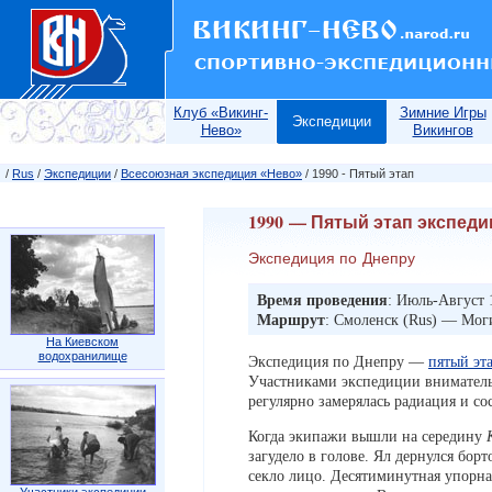
Клуб «Викинг-
Зимние Игры
Экспедиции
Нево»
Викингов
/
Rus
/
Экспедиции
/
Всесоюзная экспедиция «Нево»
/ 1990 - Пятый этап
1990 — Пятый этап экспеди
Экспедиция по Днепру
Время проведения
: Июль-Август 
Маршрут
: Смоленск (Rus) — Мог
На Киевском
водохранилище
Экспедиция по Днепру —
пятый эт
Участниками экспедиции внимательн
регулярно замерялась радиация и со
Когда экипажи вышли на середину
загудело в голове. Ял дернулся бо
секло лицо. Десятиминутная упорная