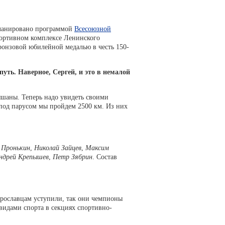
планировано программой
Всесоюзной
спортивном комплексе Ленинского
ронзовой юбилейной медалью в честь 150-
уть. Наверное, Сергей, и это в немалой
лышаны. Теперь надо увидеть своими
и под парусом мы пройдем 2500 км. Из них
 Пронькин
,
Николай Зайцев
,
Максим
ндрей Крепышев
,
Петр Зябрин
. Состав
ярославцам уступили, так они чемпионы
видами спорта в секциях спортивно-