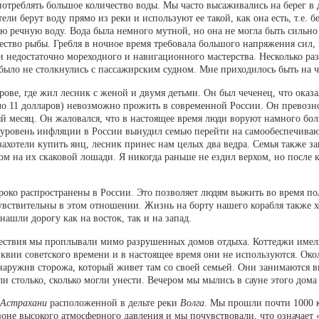
потреблять большое количество воды. Мы часто высаживались на берег в 
ли берут воду прямо из реки и используют ее такой, как она есть, т.е. б
 речную воду. Вода была немного мутной, но она не могла быть сильно 
ство рыбы. Гребля в ночное время требовала большого напряжения сил, 
и недостаточно мореходного и навигационного мастерства. Несколько ра
было не столкнулись с пассажирским судном. Мне приходилось быть на ч
рове, где жил лесник с женой и двумя детьми. Он был чеченец, что оказ
оло 11 долларов) невозможно прожить в современной России. Он превоз
 месяц. Он жаловался, что в настоящее время люди воруют намного бо
 уровень инфляции в России вынудил семью перейти на самообеспечиваю
ахотели купить яиц, лесник принес нам целых два ведра. Семья также 
м на их скаковой лошади. Я никогда раньше не ездил верхом, но после 
око распространены в России. Это позволяет людям выжить во время по
чувствительны в этом отношении. Жизнь на борту нашего корабля также
нашли дорогу как на восток, так и на запад.
ествия мы проплывали мимо разрушенных домов отдыха. Коттеджи имел
квии советского времени и в настоящее время они не используются. Око
бнаружив сторожа, который живет там со своей семьей. Они занимаются 
 столько, сколько могли унести. Вечером мы мылись в сауне этого дома
Астрахани
расположенной в дельте реки
Волга
. Мы прошли почти 1000 
зоне высокого атмосферного давления и мы почувствовали, что означает 