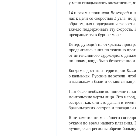
у меня складывалось впечатление, ч
14 июля мы покинули
Волгоград
и н
нас к цели со скоростью 3 узла, но
образом, для поддержания скорости
тяжело поддерживать эту скорость. 
превращается в бурное море.
Ветер, дующий на открытых простра
продвигалась вниз по течению прот
от интенсивного судоходного движен
по ночам, когда было безветренно и
Когда мы достигли территории
Калм
о калмыках. Русские не хотели, чт
и калмыками были и остаются нап
Нам было необходимо пополнить зап
монгольские черты лица. Это народ
осетров, как они это делали в тече
браконьерских осетров и пожарили е
Я не заметил ни малейшего гостепр
руками во время нашего плавания.
лучше, если регионы обрели большу