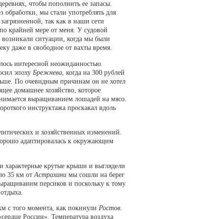
деревнях, чтобы пополнить ее запасы.
ез обработки, мы стали употреблять для
загрязненной, так как в наши сети
по крайней мере от меня. У судовой
з возникали ситуации, когда мы были
еку даже в свободное от вахты время.
алось интересной неожиданностью.
носил эпоху
Брежнева
, когда на 300 рублей
льше. По очевидным причинам он не хотел
щее домашнее хозяйство, которое
занимается выращиванием лошадей на мясо.
короткого инструктажа проскакал вдоль
литических и хозяйственных изменений.
 хорошо адаптировалась к окружающим
и характерные крутые крыши и выглядели
ло 35 км от
Астрахани
мы сошли на берег
выращиваним персиков и поскольку к тому
 отдыха.
км с того момента, как покинули
Ростов
.
«сердце России». Температура воздуха