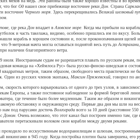
ких мехов на медь. Эти районы были также хорошо известны и во врем
т, что бог
Од
нашел свое прибежище восточнее реки
Дон
. Страна
Саркла
ти восточнее
Черного моря
. Здесь перекрещивались
Великий шелковый пу
ром.
тове
, где река
Дон
впадает в
Азовское море
. Когда мы прибыли на корабл
утболок и часть такелажа, видимо, особенно пришлись им по вкусу. Бол
нашли корабль в хорошем состоянии и, после проконопачивания щелей и 
что 9-метровая мачта могла оставаться поднятой весь путь до
Астрахани
 при наличии благоприятного ветра.
9 июля. Иностранным судам не разрешается плавать по русским рекам, п
довая команда на «Хеймлоса Рус» была русско-финско-шведская и состоя
 квадратных метров, таким образом, свободного места практически не б
ек. Один из русских членов экипажа,
Максим Пряжевский
, говорил по а
, скорость которого варьировалась от одного до трех узлов, в зависимост
екам Европы, а также постоянное наблюдение за формой береговой лин
рватера, где течение было более медленным. Таким же образом и викинг
накомую обстановку и окружающую среду. Первые два дня мы шли на весл
ло нам под парусами достичь
Волгограда
всего за 10 дней (расстояние 550
с
Доном
. Очень возможно, что этот канал был построен именно там, где 
аватели перетаскивали волоком свои корабли между двумя реками.
я проходило по исскуственным водохранилищам и шлюзам, построенным е
ный викингами в 945 году. Когда постройка плотин была завершена, его р