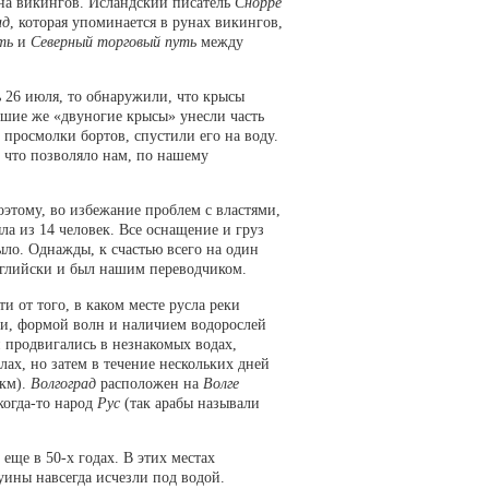
ена викингов. Исландский писатель
Снорре
нд
, которая упоминается в рунах викингов,
ть
и
Северный торговый путь
между
ь 26 июля, то обнаружили, что крысы
ьшие же «двуногие крысы» унесли часть
просмолки бортов, спустили его на воду.
, что позволяло нам, по нашему
оэтому, во избежание проблем с властями,
ла из 14 человек. Все оснащение и груз
ыло. Однажды, к счастью всего на один
нглийски и был нашим переводчиком.
и от того, в каком месте русла реки
ии, формой волн и наличием водорослей
и продвигались в незнакомых водах,
ах, но затем в течение нескольких дней
 км).
Волгоград
расположен на
Волге
когда-то народ
Рус
(так арабы называли
ще в 50-х годах. В этих местах
уины навсегда исчезли под водой.