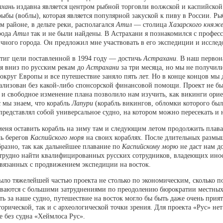
ахань
издавна является центром рыбной торговли волжской и каспийско
бы (воблы), которая является популярной закуской к пиву в России. Рыб
ом районе, в дельте реки, располагался
Атил
— столица
Хазарского княж
рода
Атил
так и не были найдены. В Астрахани я познакомился с профе
чного города. Он предложил мне участвовать в его экспедиции и исслед
стиг цели поставленной в 1994 году — достичь
Астрахани
. В наш первон
ся вниз по русским рекам до
Астрахани
за три месяца, но мы не получили
круг Европы и все путешествие заняло пять лет. Но в конце концов мы д
реализован без какой-либо спонсорской финансовой помощи. Проект не б
и свободное изменение плана позволило нам изучить, как викинги орие
 мы знаем, что корабль
Лапури
(корабль викингов, обломки которого бы
представлял собой универсальное судно, на котором можно пересекать и 
меня оставить корабль на зиму там и следующим летом продолжить плав
ль берегов
Каспийского моря
на своих кораблях. После длительных размы
разно, так как дальнейшее плавание по
Каспийскому морю
не даст нам д
 трудно найти квалифицированных русских сотрудников, владеющих ино
 связанных с продвижением экспедиции на восток.
ыло тяжелейшей частью проекта не столько по экономическим, сколько 
киваются с большими затруднениями по преодолению бюрократии местных
ть за наше судно, путешествие на восток могло бы быть даже очень при
торической, так и с археологической точки зрения. Для проекта «Рус» не
же без судна «Хеймлоса Рус».