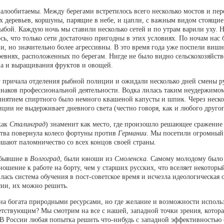
алообитаемы. Между берегами встретилось всего несколько мостов и пере
х деревьев, коршуны, парящие в небе, и цапли, с важным видом стоящи
рыбой. Каждую ночь мы ставили несколько сетей и по утрам варили уху. 
сь, что только сети достаточно пригодны в этих условиях. По ночам на
и, но значительно более агрессивны. В это время года уже поспели виш
ревнях, расположенных по берегам. Нигде не было видно сельскохозяйств
тва и выращивания фруктов и овощей.
причала отделения рыбной полиции и ожидали несколько дней смены ру
наков профессиональной деятельности. Водка лилась таким неудержимом
ринятием спиртного было немного квашеной капусты и шпик. Через нескол
ции не выдерживает дневного света (честно говоря, как и любого другог
как
Сталинград
) знаменит как место, где произошло решающее сражени
тва повернула колесо фортуны против
Германии
. Мы посетили огромный
шают паломничество со всех концов своей страны.
ибывшие в
Волгоград
, были юноши из
Смоленска
. Самому молодому было 
тношение к работе на борту, чем у старших русских, что вселяет некото
ась система обучения в пост-советское время и исчезла идеологическая о
сии, их можно решить.
ана богата природными ресурсами, но где желание и возможности испол
етствующим? Мы смотрим на все с нашей, западной точки зрения, которая
В России любая попытка решить что-нибудь с западной эффективностью