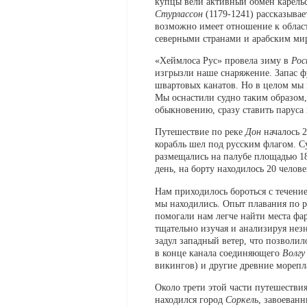
купцы вели активный обмен карельс
Стурлассон
(1179-1241) рассказывае
возможно имеет отношение к облас
северными странами и арабским ми
«Хеймлоса Рус» провела зиму в
Рос
изгрызли наше снаряжение. Запас ф
швартовых канатов. Но в целом мы 
Мы оснастили судно таким образом, 
обыкновению, сразу ставить паруса
Путешествие по реке
Дон
началось 2
корабль шел под русским флагом. Су
размещались на палубе площадью 18
день, на борту находилось 20 челов
Нам приходилось бороться с течением
мы находились. Опыт плавания по р
помогали нам легче найти места фа
тщательно изучая и анализируя нез
задул западный ветер, что позволи
в конце канала соединяющего
Волгу
викингов) и другие древние морепл
Около трети этой части путешестви
находился город
Соркель
, завоеван