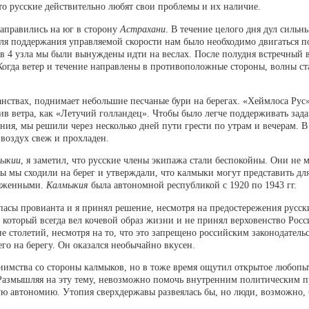
то русские действительно любят свои проблемы и их наличие.
аправились на юг в сторону
Астрахани
. В течение целого дня дул сильн
 для поддержания управляемой скорости нам было необходимо двигаться п
 в 4 узла мы были вынуждены идти на веслах. После полудня встречный 
Когда ветер и течение направлены в противоположные стороны, волны ст
нствах, поднимает небольшие песчаные бури на берегах. «Хеймлоса Рус»
ив ветра, как «Летучий голландец». Чтобы было легче поддерживать зада
ия, мы решили через несколько дней пути грести по утрам и вечерам. В
 воздух свеж и прохладен.
ыкии
, я заметил, что русские члены экипажа стали беспокойны. Они не 
обы мы сходили на берег и утверждали, что калмыки могут представить д
ряженными.
Калмыкия
была автономной республикой с 1920 по 1943 гг.
асы провианта и я принял решение, несмотря на предостережения русски
, который всегда вел кочевой образ жизни и не принял верховенство Ро
ние столетий, несмотря на то, что это запрещено российским законодател
го на берегу. Он оказался необычайно вкусен.
иимства со стороны калмыков, но в тоже время ощутил открытое любопыт
 Размышляя на эту тему, невозможно помочь внутренним политическим 
ю автономию. Утопия сверхдержавы развеялась бы, но люди, возможно, 