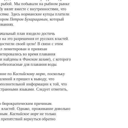
й рыбой. Мы побывали на рыбном рынке
у вялят вместе с внутренностями, что
ества
. Здесь норманские купцы платили
ссором
Петром Бухарициным
, который
ованиях.
ачальный план входило достичь
 на это разрешения от русских властей.
остигли своей цели! В связи с этим
ыл лимитирован и привязан
нтировались во время плавания
ли найдены в
Финском заливе
), с которого
небезопасные для плавания воды.
ание по
Каспийскому морю
, поскольку
шлений я пришел к выводу, что
ополнительной информации к той, что
странными языками. Следует отметить,
по бюрократическим причинам.
 властей. Однако, проживание довольно
ятным.
Каспийское море
не только
т препятствий вернуться обратно