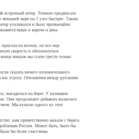
ый встречный ветер. Течение продвигало
о меньшей мере на 1 узел быстрее. Таким
ветер усиливался и было чрезвычайно
ановятся выше и короче и река
 прыгала на волнах, но все еще
нную скорость и обезoпаситься
 конце концов мы стали грести только
могли сказать ничего положительного
ля нас угрозу. Отношения между русскими
х, высадиться на берег. У калмыков
ссии. Они продолжают добывать волжских
ьством. Мы купили одного из этих
ство: нам приветственно махали с берега
проблемам России. Может быть, было-бы
были бы более счастливы.