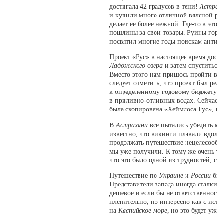
достигала 42 градусов в тени!
Астр
и купили много отличной вяленой ры
делает ее более нежной. Где-то в эт
пошлины за свои товары. Руины го
посвятил многие годы поискам анти
Проект «Рус» в настоящее время до
Ладожского озера
и затем спустить
Вместо этого нам пришось пройти во
следует отметить, что проект был 
к определенному годовому бюджету 
в приливно-отливных водах. Сейчас
была скопирована «Хеймлоса Рус», 
В
Астрахани
все пытались убедить 
известно, что викинги плавали вдо
продолжать путешествие нецелесооб
мы уже получили. К тому же очень
что это было одной из трудностей,
Путешествие по
Украине
и
России
б
Представители запада иногда стал
дешевое и если бы не ответственнос
пленительно, но интересно как с ис
на
Каспийское море
, но это будет у