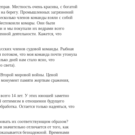
прав. Местность очень красива, с богатой
е на берегу. Промышленных загрязнений
Несколько членов команды взяли с собой
с беспокоили комары. Они были
ни и мы покупали их ведрами всего
енной деятельности. Кажется, что
сских членов судовой команды. Рыбная
 потоком, что моя команда почти утонула
ько дней нам стало ясно, что
о света).
е Второй мировой войны. Ценой
 монумент памяти жертвам сражения,
всего 14 лет. У этих юношей заметно
рый оптимизм в отношении будущего
бработка. Остается только надеяться, что
ьзовать их соответствующим образом?
 значительно отличается от того, как
 оказывается безнадежной. Временами