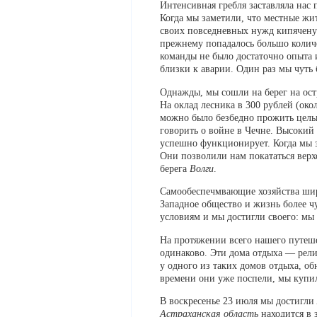
Интенсивная гребля заставляла нас 
Когда мы заметили, что местные жите
своих повседневных нужд кипяченую
прежнему попадалось большо количе
команды не было достаточно опыта 
близки к аварии. Один раз мы чуть 
Однажды, мы сошли на берег на ост
На оклад лесника в 300 рублей (ок
можно было безбедно прожить целый
говорить о войне в Чечне. Высокий
успешно функционирует. Когда мы з
Они позволили нам покататься верхо
берега
Волги
.
Самообеспечмвающие хозяйства шир
Западное общество и жизнь более 
условиям и мы достигли своего: мы 
На протяжении всего нашего путеш
одинаково. Эти дома отдыха — рели
у одного из таких домов отдыха, о
времени они уже поспели, мы купили
В воскресенье 23 июля мы достигли
Астраханская область
находится в 