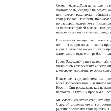
Сегодня берега
Дона
на удивление м
фауной: орлы, сидящие на верхушка
нет, поэтому река чиста и обильна 
свои рыболовные снасти, но оказало
по размерам мельче чем в Финлянди
за несколько рублей в маленьких де
население живет за счет скотоводс
В
Волгограде
мы пришвартовались у 
полиция не проявляла никаких приз
в ней. В качестве закуски между п
деятельность отделения рыбной поли
Город
Волгоград
(ранее известный, 
миллионов человеческих жизней би
к которому миллионы русских совер
Новые члены судовой команды, пр
более добросовестное и активное о
России. Они рассказали, как изменил
несмотря на глубину проблем в Рос
Мы смогли убедиться сами, что стр
С другой стороны, что значит соотв
русские оценивают свои проблемы. 