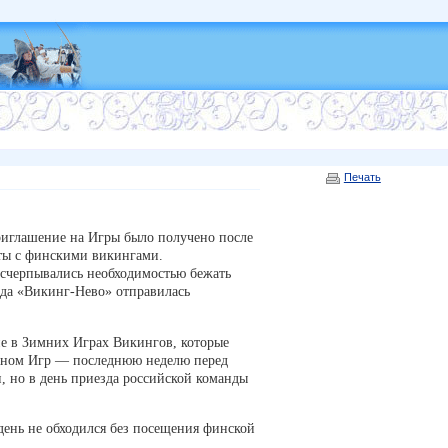
Печать
риглашение на Игры было получено после
ты с финскими викингами.
исчерпывались необходимостью бежать
нда «Викинг-Нево» отправилась
е в Зимних Играх Викингов, которые
маном Игр — последнюю неделю перед
, но в день приезда российской команды
день не обходился без посещения финской