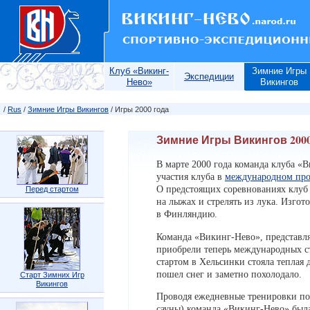
Клуб «Викинг-
Зимние Игры
Экспедиции
Нево»
Викингов
/
Rus
/
Зимние Игры Викингов
/ Игры 2000 года
Зимние Игры Викингов 2000
В марте 2000 года команда клуба 
участия клуба в
международном прое
О предстоящих соревнованиях клуб
Перед стартом
на лыжах и стрелять из лука. Изго
в Финляндию.
Команда «Викинг-Нево», представл
приобрели теперь международных с
стартом в Хельсинки стояла теплая
пошел снег и заметно похолодало.
Старт Зимних Игр
Викингов
Проводя ежедневные тренировки по 
сауны) команда «Викинг-Нево» была