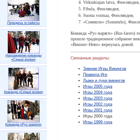
Viikinkiajan laiva, Финляндия,
Fibula, Финляндия,
Suosta voimaa, Финляндия,
«Соммело» (Sommelo), Финля
Передача эстафеты
Команда «Рус-варяги» (Rus-farers)
прошло традиционное собрание вики
«Викинг-Нево» вернулась домой.
Награждение команды
Связанные разделы:
«Серые волки»
Зимние Игры Викингов
Правила Игр
Лыжи и луки викингов
Игры 2005 года
Команда «Серые волки»
Игры 2004 года
Игры 2003 года
Игры 2002 года
Игры 2001 года
Игры 2000 года
Игры 1999 года
Команда «Рус-варяги»