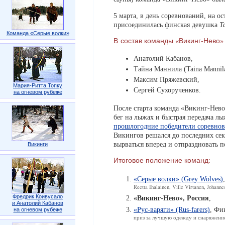
5 марта, в день соревнований, на о
присоединилась финская девушка
Т
Команда «Серые волки»
В состав команды «Викинг-Нево» 
Анатолий Кабанов,
Тайна Маннила (Taina Mannila
Максим Пряжевский,
Мария-Ритта Топку
Сергей Сухорученков.
на огневом рубеже
После старта команда «Викинг-Нев
бег на лыжах и быстрая передача л
прошлогодние победители соревно
Викингов решался до последних сек
вырваться вперед и отпраздновать п
Викинги
Итоговое положение команд:
«Серые волки» (Grey Wolves)
Reetta Ihalainen, Ville Virtanen, Johanne
Фредрик Коивусало
«Викинг-Нево», Россия
,
и Анатолий Кабанов
«Рус-варяги» (Rus-farers)
, Фи
на огневом рубеже
приз за лучшую одежду и снаряжени