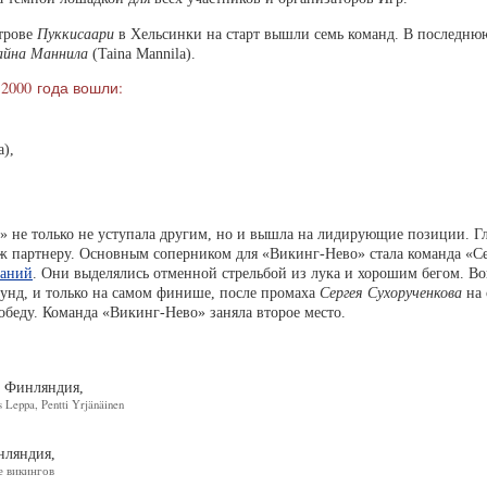
строве
Пуккисаари
в Хельсинки на старт вышли семь команд. В последню
айна Маннила
(Taina Mannila).
2000 года вошли:
),
о» не только не уступала другим, но и вышла на лидирующие позиции. 
ыж партнеру. Основным соперником для «Викинг-Нево» стала команда «С
ваний
. Они выделялись отменной стрельбой из лука и хорошим бегом. В
унд, и только на самом финише, после промаха
Сергея Сухорученкова
на 
обеду. Команда «Викинг-Нево» заняла второе место.
, Финляндия,
s Leppa, Pentti Yrjänäinen
нляндия,
е викингов