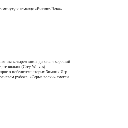
ю минуту к команде «Викинг-Нево»
Главным козырем команды стали хороший
ерые волки» (Grey Wolves) —
опрос о победителе вторых Зимних Игр
огневом рубеже, «Серые волки» смогли