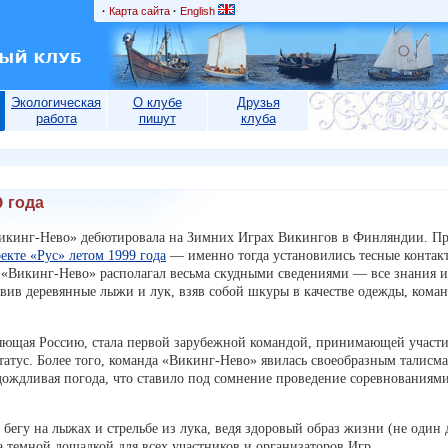
·
Карта сайта
·
English
Экологическая
О клубе
Друзья
работа
пишут
клуба
 года
«Викинг-Нево» дебютировала на Зимних Играх Викингов в Финляндии. П
кте «Рус» летом 1999 года
— именно тогда установились тесные контак
 «Викинг-Нево» располагал весьма скудными сведениями — все знания 
товив деревянные лыжи и лук, взяв собой шкуры в качестве одежды, кома
яющая Россию, стала первой зарубежной командой, принимающей участи
татус. Более того, команда «Викинг-Нево» явилась своеобразным талис
 дождливая погода, что ставило под сомнение проведение соревнованиями
бегу на лыжах и стрельбе из лука, ведя здоровый образ жизни (не один 
 темной лошадкой для всех участников и организаторов Игр.