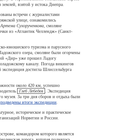
землей, взятой у истока Днепра.
зованы встречи с журналистами
ряжской улице, ознакомились
и
Артема Сухорученкова
, смоляне
ички из «Атлантик Челлендж» (Санкт-
тско-юношеского туризма и парусного
Ладожского озера, смоляне были огорчены
кий «Дир» уже прошел Ладогу
воладожскому каналу. Погода викингов
ей экспедиция достигла Шлиссельбурга
ложности около 420 км, успешно
оводитель
Глеб Лебедев
. Экспедиция
о музея. За три дня сборов и отдыха были
,
подведены итоги экспедиции
.
турное, историческое и практическое
рганизаций Норвегии и России.
острове, командором которого является
Смоленская дорога, которая поднялась