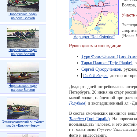
Волхов,
Участн
Норвежские лодки
на реке Волхов
Экспеди
спортив
(Новая 
Маршрут “Ro i Osterled”
Руководители экспедиции:
Норвежские лодки
на реке Волхов
Туре Фрис-Ольсен (Tore Friis-
Тарья Планке (Terje Planke)
, 
Сергей Сухорученков
, руков
Глеб Лебедев
, доктор истори
Норвежские лодки
Двадцать дней потребовалось интер
на реке Волхов
Петербурга. 26 июня на старт росс
малой лодки, найденной при раско
Голубков
) и экспедиционный ял «Д
В состав смоленских викингов вошл
Тапайла
(Topi Tapaila)
. На норвежск
Экспедиционный ял «Дир»
восемнадцать человек, и это досто
клуба «Викинг-Нево»
с начальником
Сергеем Уланенковым
фото и видеосъемку.