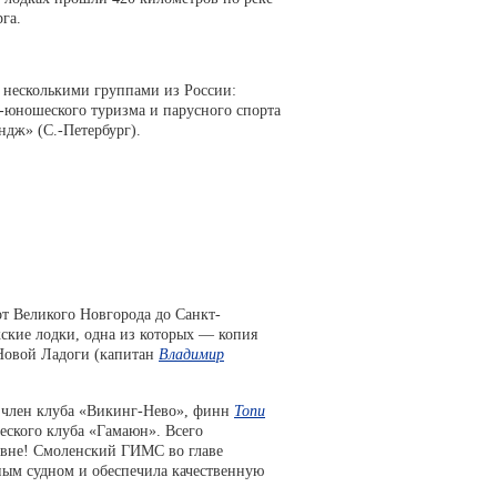
га.
с несколькими группами из России:
-юношеского туризма и парусного спорта
ндж» (С.-Петербург).
от Великого Новгорода до Санкт-
ские лодки, одна из которых — копия
Новой Ладоги (капитан
Владимир
й член клуба «Викинг-Нево», финн
Топи
еского клуба «Гамаюн». Всего
ровне! Смоленский ГИМС во главе
ным судном и обеспечила качественную