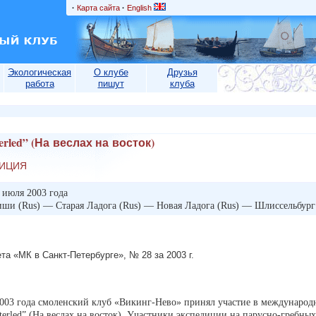
·
Карта сайта
·
English
Экологическая
О клубе
Друзья
работа
пишут
клуба
erled” (На веслах на восток)
ДИЦИЯ
 июля 2003 года
иши (Rus) — Старая Ладога (Rus) — Новая Ладога (Rus) — Шлиссельбург 
зета «МК в Санкт-Петербурге», № 28 за 2003 г.
003 года смоленский клуб «Викинг-Нево» принял участие в международ
sterled” (На веслах на восток). Участники экспедиции на парусно-гребн