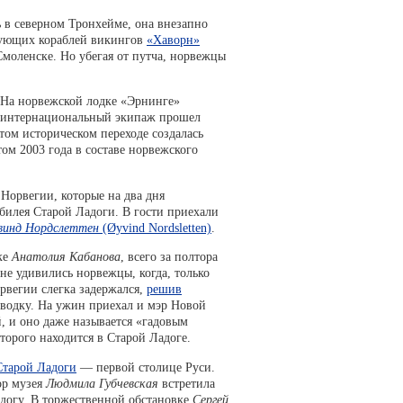
 в северном Тронхейме, она внезапно
твующих кораблей викингов
«Хаворн»
Смоленске. Но убегая от путча, норвежцы
 На норвежской лодке «Эрнинге»
» интернациональный экипаж прошел
том историческом переходе создалась
том 2003 года в составе норвежского
 Норвегии, которые на два дня
билея Старой Ладоги. В гости приехали
винд Нордслеттен
(Øyvind Nordsletten)
.
ке
Анатолия Кабанова
, всего за полтора
не удивились норвежцы, когда, только
рвегии слегка задержался,
решив
водку. На ужин приехал и мэр Новой
й, и оно даже называется «гадовым
оторого находится в Старой Ладоге.
Старой Ладоги
— первой столице Руси.
ор музея
Людмила Губчевская
встретила
адогу. В торжественной обстановке
Сергей