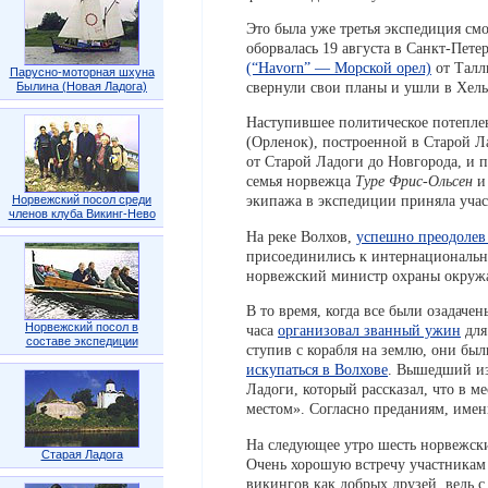
Это была уже третья экспедиция см
оборвалась 19 августа в Санкт-Пет
(“Havorn” — Морской орел)
от Талл
Парусно-моторная шхуна
свернули свои планы и ушли в Хель
Былина (Новая Ладога)
Наступившее политическое потепл
(Орленок), построенной в Старой 
от Старой Ладоги до Новгорода, и п
семья норвежца
Туре Фрис-Ольсен
и
экипажа в экспедиции приняла учас
Норвежский посол среди
членов клуба Викинг-Нево
На реке Волхов,
успешно преодолев
присоединились к интернационально
норвежский министр охраны окру
В то время, когда все были озадач
Норвежский посол в
часа
организовал званный ужин
для
составе экспедиции
ступив с корабля на землю, они бы
искупаться в Волхове
. Вышедший из
Ладоги, который рассказал, что в м
местом». Согласно преданиям, имен
На следующее утро шесть норвежск
Старая Ладога
Очень хорошую встречу участникам
викингов как добрых друзей, ведь 