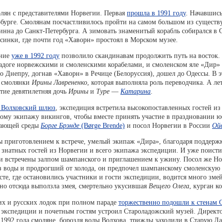
олян с представителями Норвегии. Первая
прошла в 1991 году
. Начавшись
ербурге. Смолянам посчастливилось пройти на самом большом из сущес
инна до Санкт-Петербурга. А зимовать знаменитый корабль собирался в 
синки, где почти год «Хаворн» простоял в Морском музее.
ение
уже в 1992 году
позволило скандинавам продолжить путь на восток.
Ладоге норвежскими и смоленскими корабелами, и смоленском яле «Дир
о Днепру, догнав «Хаворн» в Речице (Белоруссия), дошел до Одессы. В э
 смолянки
Ирины Лаврененко
, которая выполняла роль переводчика. А ле
тие девятилетняя дочь
Ирины
и
Туре
—
Катарина
.
 Волховский шлюз
, экспедиция встретила высокопоставленных гостей из
му экипажу викингов, чтобы вместе принять участие в праздновании ю
жающей среды
Борге Брэнде
(Børge Brende)
и посол Норвегии в России
Ой
ены приготовлением к встрече, умелый экипаж «Дира», благодаря поддерж
 знатных гостей из Норвегии и всего экипажа экспедиции. И уже поисти
ли встречены залпом шампанского и приглашением к ужину. Посол же Но
 воды и продрогший от холода, он предпочел шампанскому смоленскую 
есте, где остановились участники и гости экспедиции, водится много зме
но отсюда выползла змея, смертельно укусившая
Вещего Олега
, курган к
их и русских лодок при полном параде
торжественно подошли к стенам 
 экспедиции и почетным гостям устроил Староладожский музей. Директ
с 1992 года смоляне, бороздя воды Волхова, трижды заходили в Старую Л