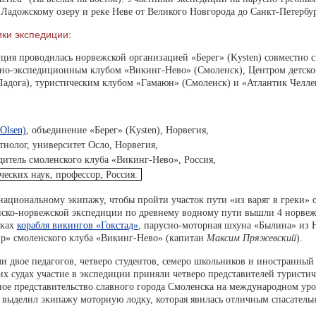
 Ладожскому озеру и реке Неве от Великого Новгорода до Санкт-Петербур
ики экспедиции:
ция проводилась норвежской организацией «Берег» (Kysten) совместно 
но-экспедиционным клубом «Викинг-Нево» (Смоленск), Центром детско
Ладога), туристическим клубом «Гамаюн» (Смоленск) и «Атлантик Челле
Olsen)
, объединение «Берег» (Kysten), Норвегия,
этнолог, университет Осло, Норвегия,
одитель смоленского клуба «Викинг-Нево», Россия,
ческих наук, профессор, Россия.
национальному экипажу, чтобы пройти участок пути «из варяг в греки» 
ийско-норвежской экспедиции по древнему водному пути вышли 4 норвеж
пках
корабля викингов «Гокстад»
, парусно-моторная шхуна «Былина» из 
ир» смоленского клуба «Викинг-Нево» (капитан
Максим Пряжевский
).
и двое педагогов, четверо студентов, семеро школьников и иностранны
их судах участие в экспедиции приняли четверо представителей туристич
йное представительство славного города Смоленска на международном у
выделил экипажу моторную лодку, которая явилась отличным спасатель