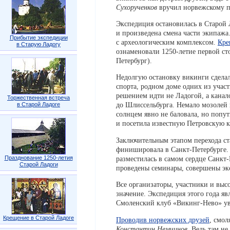
Сухорученков
вручил норвежскому по
Экспедиция остановилась в Старой 
и произведена смена части экипаж
Прибытие экспедиции
с археологическим комплексом.
Кре
в Старую Ладогу
ознаменовали 1250-летие первой ст
Петербург).
Недолгую остановку викинги сделал
спорта, родном доме одних из учас
решением идти не Ладогой, а канал
Торжественная встреча
до Шлиссельбурга. Немало мозолей 
в Старой Ладоге
солнцем явно не баловала, но попу
и посетила известную Петровскую 
Заключительным этапом перехода ста
финишировала в Санкт-Петербурге. 
разместилась в самом сердце Санкт-
Празднование 1250-летия
Старой Ладоги
проведены семинары, совершены эк
Все организаторы, участники и выс
значение. Экспедиция этого года я
Смоленский клуб «Викинг-Нево» ув
Крещение в Старой Ладоге
Проводив норвежских друзей
, смол
Константин Немчинов
. Ведь там не