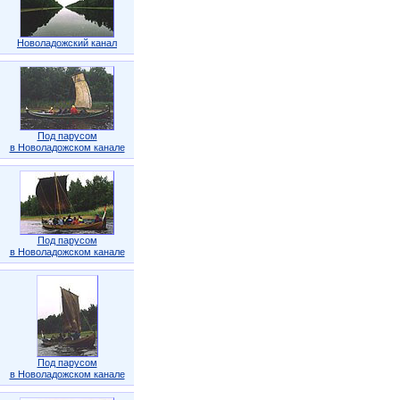
Новоладожский канал
Под парусом
в Новоладожском канале
Под парусом
в Новоладожском канале
Под парусом
в Новоладожском канале