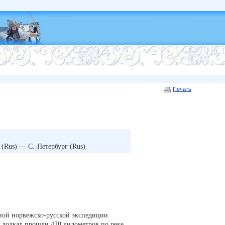
Печать
(Rus) — С.-Петербург (Rus)
ной норвежско-русской экспедиции
ых лодках прошли 420 километров по реке