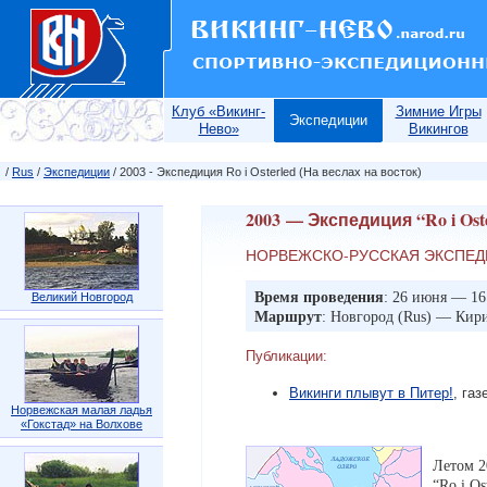
Клуб «Викинг-
Зимние Игры
Экспедиции
Нево»
Викингов
/
Rus
/
Экспедиции
/ 2003 - Экспедиция Ro i Osterled (На веслах на восток)
2003 — Экспедиция “Ro i Ost
НОРВЕЖСКО-РУССКАЯ ЭКСПЕ
Время проведения
: 26 июня — 16
Великий Новгород
Маршрут
: Новгород (Rus) — Кир
Публикации:
Викинги плывут в Питер!
, га
Норвежская малая ладья
«Гокстад» на Волхове
Летом 2
“Ro i О