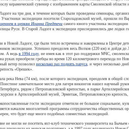
слу керамический сувенир с изображением карты Смоленской области и 
Ладоге на три дня, в течение которых были проведены семинары, органи
а. Участники экспедиции посетили Староладожский музей, прошли по Ва
щением в церкви
Иоанна Предтечи
самого юного участника экспедици
олицы Руси. В Старой Ладоге к экспедиции присоединились две лодки г
и в Новой Ладоге, где были тепло встречены и накормлены в Центре де
тников экспедиции. Успешно преодолев весь Волхов (220 км) и дойдя до 
ом. А ведь
в 1994 году
, не имея как в этот раз поддержки МЧС, смоленс
на руках приобрели гребцы во время 120 километрового перехода по Но
тный ветер позволил
несколько раз поднять паруса
, и через несколько дн
крепость «Орешек».
ла река Нева (74 км), после которого экспедиция, преодолев в общей с
Поистине замечательное место для лагеря викингов нашел научный рук
Петербурга, рядом с Петропавловской крепостью, в парке Артиллерийског
скурсии в Артиллерийский музей, Эрмитаж, Петропавловскую крепость
окопоставленные гости экспедиции отметили ее большое социальное, куль
вляется началом многолетней программы сотрудничества общественных о
ерен, что будет еще много подобных совместных экспедиций.
яне не могли не посетить яхт-клуб технического университета на Бычьем 
 раз проходила их морская подготовка, а в 1997 году воздвигнута Новая 