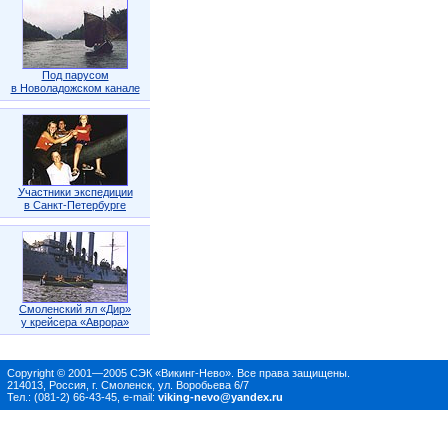
Под парусом
в Новоладожском канале
Участники экспедиции
в Санкт-Петербурге
Смоленский ял «Дир»
у крейсера «Аврора»
Copyright © 2001—2005 СЭК «Викинг-Нево». Все права защищены.
214013, Россия, г. Смоленск, ул. Воробьева 6/7
Тел.: (081-2) 66-43-45, e-mail:
viking-nevo@yandex.ru