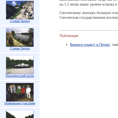
на 1,5 метра выше уровня острова и 
Смоленскому экипажу большую помо
Смоленская государственная инспе
Старая Ладога
Публикации:
Викинги плывут в Питер!
, га
Старая Ладога
Президентский катер
Норвежские участники