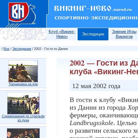
Клуб «Викинг-
Зимние Игры
Экспедиции
Нево»
Викингов
/
Rus
/
Экспедиции
/ 2002 - Гости из Дании
2002 — Гости из 
клуба «Викинг-Не
12 мая 2002 года
Тренировка на яле
В гости к клубу «Вики
из Дании из города
Хор
фермеры, оканчивающи
Соревнования по стрельбе
из лука
Landbrugsskole
. Целью
о развитии сельского х