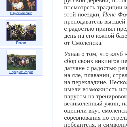
русской деревни, пооб
посмотреть традиции и
этой поездки,
Йенс Фо
В русской бане
преподаватель высшей 
с радостью принял пр
день на его южной баз
от Смоленска.
Пикник
Узнав о том, что клуб
сбор своих викингов п
датчане с радостью ре
Перед отъездом
на яле, плавании, стре
на перекладине. Нескол
имели возможность иск
парусом на тренировоч
великолепный ужин, н
оценили вкус смоленск
соревнования по стрель
победителя, и символ