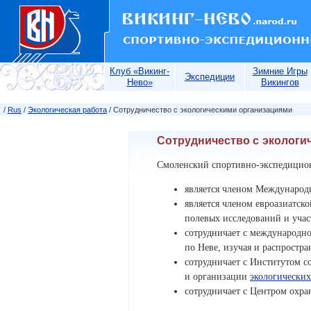
Клуб «Викинг-
Зимние Игры
Экспедиции
Нево»
Викингов
/
Rus
/
Экологическая работа
/ Сотрудничество с экологическими организациями
Сотрудничество с экологи
Смоленский спортивно-экспедицио
является членом Международн
является членом евроазиатск
полевых исследований и учас
сотрудничает с международно
по Неве, изучая и распростр
сотрудничает с Институтом 
и организации
экологических
сотрудничает с Центром охр