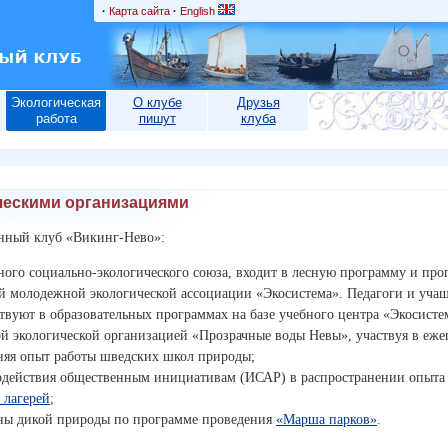
·
Карта сайта
·
English
Экологическая
О клубе
Друзья
работа
пишут
клуба
ческими организациями
нный клуб «Викинг-Нево»:
ого социально-экологического союза, входит в лесную программу и про
ой молодежной экологической ассоциации «Экосистема». Педагоги и уча
твуют в образовательных программах на базе учебного центра «Экосисте
й экологической организацией «Прозрачные воды Невы», участвуя в еже
аняя опыт работы шведских школ природы;
содействия общественным инициативам (ИСАР) в распространении опыта
 лагерей
;
аны дикой природы по программе проведения
«Марша парков»
.